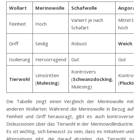
Wollart
Merinowolle
Schafwolle
Angorawo
Variiert je nach
Mittel bis
Feinheit
Hoch
Schafart
hoch
Griff
Seidig
Robust
Weich
Isolierung
Hervorragend
Gut
Gut
Kontrovers
Umstritten
Kontrove
Tierwohl
(
Schwanzdocking
,
(
Mulesing
)
(
Plucking
Mulesing)
Die Tabelle zeigt einen Vergleich der Merinowolle mit
anderen Wollarten. Während die Merinowolle in Bezug auf
Feinheit und Griff herausragt, gibt es auch kontroverse
Diskussionen über das Tierwohl in der Merinowollindustrie.
Es ist wichtig, sich bewusst zu sein, dass es Initiativen und
Alternativen gibt, die darauf abzielen, das Tierwohl zu