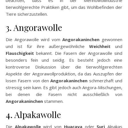
beachten, dass es in der Merinowollindustrie
tierwohlgerechte Praktiken gibt, um das Wohlbefinden der
Tiere sicherzustellen.
3. Angorawolle
Die Angorawolle wird vom
Angorakaninchen
gewonnen
und ist für ihre außergewöhnliche
Weichheit
und
Flauschigkeit
bekannt. Die Fasern der Angorawolle sind
besonders fein und seidig. Es besteht jedoch eine
kontroverse Diskussion über die tierwohlgerechten
Aspekte der Angorawollproduktion, da das Auszupfen der
losen Fasern von den
Angorakaninchen
schmerzhaft und
stressig sein kann. Es gibt jedoch auch Angora-Mischungen,
bei denen die Fasern nicht ausschließlich von
Angorakaninchen
stammen.
4. Alpakawolle
Die
Alpakawolle
wird von
Huacaya
oder
Suri
Alpakas