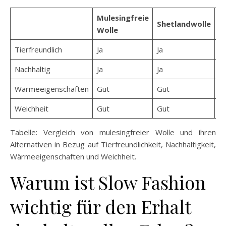
Mulesingfreie
Shetlandwolle
A
Wolle
Tierfreundlich
Ja
Ja
Ja
Nachhaltig
Ja
Ja
Ja
Wärmeeigenschaften
Gut
Gut
H
Weichheit
Gut
Gut
H
Tabelle: Vergleich von mulesingfreier Wolle und ihren
Alternativen in Bezug auf Tierfreundlichkeit, Nachhaltigkeit,
Wärmeeigenschaften und Weichheit.
Warum ist Slow Fashion
wichtig für den Erhalt