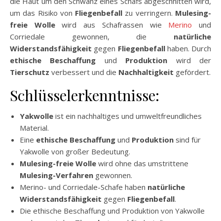
die Haut um den Schwanz eines Schafs abgeschnitten wird,
um das Risiko von
Fliegenbefall
zu verringern.
Mulesing-
freie Wolle
wird aus Schafrassen wie
Merino
und
Corriedale gewonnen, die
natürliche
Widerstandsfähigkeit
gegen
Fliegenbefall
haben. Durch
ethische Beschaffung
und
Produktion
wird der
Tierschutz
verbessert und die
Nachhaltigkeit
gefördert.
Schlüsselerkenntnisse:
Yakwolle
ist ein nachhaltiges und umweltfreundliches
Material.
Eine
ethische Beschaffung
und
Produktion
sind für
Yakwolle von großer Bedeutung.
Mulesing-freie Wolle
wird ohne das umstrittene
Mulesing-Verfahren
gewonnen.
Merino- und Corriedale-Schafe haben
natürliche
Widerstandsfähigkeit
gegen
Fliegenbefall
.
Die ethische Beschaffung und Produktion von Yakwolle