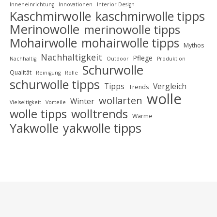
Inneneinrichtung
Innovationen
Interior Design
Kaschmirwolle
kaschmirwolle tipps
Merinowolle
merinowolle tipps
Mohairwolle
mohairwolle tipps
Mythos
Nachhaltigkeit
Pflege
Nachhaltig
Outdoor
Produktion
Schurwolle
Qualität
Reinigung
Rolle
schurwolle tipps
Tipps
Vergleich
Trends
wolle
wollarten
Winter
Vielseitigkeit
Vorteile
wolle tipps
wolltrends
Wärme
Yakwolle
yakwolle tipps