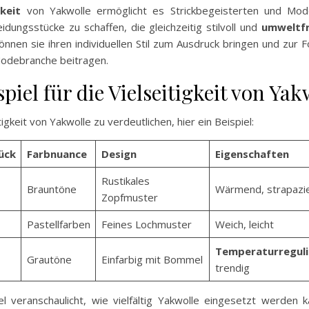
gkeit
von Yakwolle ermöglicht es Strickbegeisterten und Mod
eidungsstücke zu schaffen, die gleichzeitig stilvoll und
umweltfr
önnen sie ihren individuellen Stil zum Ausdruck bringen und zur 
Modebranche beitragen.
spiel für die Vielseitigkeit von Yak
igkeit von Yakwolle zu verdeutlichen, hier ein Beispiel:
ück
Farbnuance
Design
Eigenschaften
Rustikales
Brauntöne
Wärmend, strapazie
Zopfmuster
Pastellfarben
Feines Lochmuster
Weich, leicht
Temperaturreguli
Grautöne
Einfarbig mit Bommel
trendig
el veranschaulicht, wie vielfältig Yakwolle eingesetzt werden k