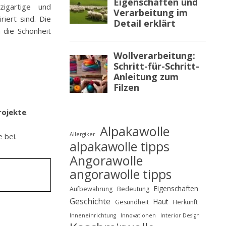
zigartige und
riert sind. Die
 die Schönheit
rojekte
.
Alpakawolle
Allergiker
e bei.
alpakawolle tipps
Angorawolle
angorawolle tipps
Eigenschaften
Aufbewahrung
Bedeutung
Geschichte
Haut
Gesundheit
Herkunft
Inneneinrichtung
Innovationen
Interior Design