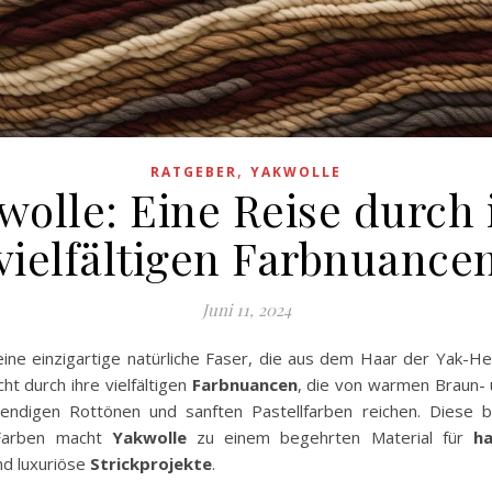
,
RATGEBER
YAKWOLLE
wolle: Eine Reise durch 
vielfältigen Farbnuance
Juni 11, 2024
eine einzigartige natürliche Faser, die aus dem Haar der Yak-
cht durch ihre vielfältigen
Farbnuancen
, die von warmen Braun-
bendigen Rottönen und sanften Pastellfarben reichen. Diese 
 Farben macht
Yakwolle
zu einem begehrten Material für
ha
d luxuriöse
Strickprojekte
.