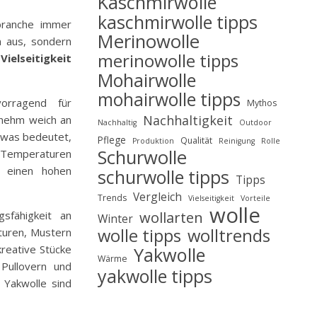
Kaschmirwolle
kaschmirwolle tipps
ebranche immer
Merinowolle
en aus, sondern
merinowolle tipps
e
Vielseitigkeit
Mohairwolle
mohairwolle tipps
vorragend für
Mythos
Nachhaltigkeit
enehm weich an
Nachhaltig
Outdoor
 was bedeutet,
Pflege
Qualität
Produktion
Reinigung
Rolle
Schurwolle
n Temperaturen
e einen hohen
schurwolle tipps
Tipps
Vergleich
Trends
Vielseitigkeit
Vorteile
wolle
wollarten
sfähigkeit an
Winter
wolle tipps
wolltrends
kturen, Mustern
reative Stücke
Yakwolle
Wärme
 Pullovern und
yakwolle tipps
 Yakwolle sind