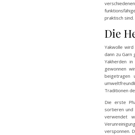
verschieden
funktionsfähi
praktisch sind.
Die H
Yakwolle wird
dann zu Garn 
Yakherden in
gewonnen wird
beigetragen 
umweltfreundl
Traditionen de
Die erste Ph
sortieren und 
verwendet w
Verunreinigu
versponnen. D