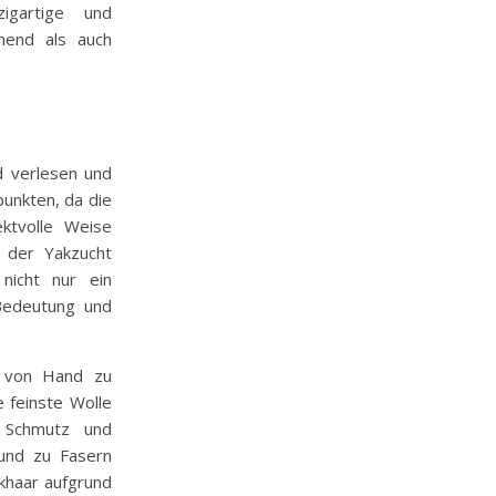
igartige und
chend als auch
d verlesen und
punkten, da die
ktvolle Weise
g der Yakzucht
nicht nur ein
 Bedeutung und
r von Hand zu
e feinste Wolle
 Schmutz und
und zu Fasern
khaar aufgrund