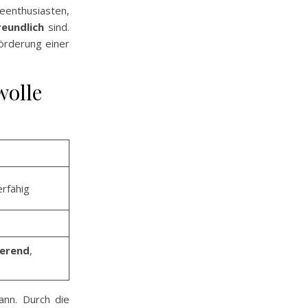
eenthusiasten,
eundlich
sind.
Förderung einer
wolle
rfähig
erend
,
ann. Durch die