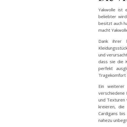
Yakwolle ist 
beliebter wird
besitzt auch 
macht Yakwolle
Dank ihrer h
Kleidungsstüc
und verursach
dass sie die 
perfekt ausg
Tragekomfort u
Ein weiterer
verschiedene D
und Texturen 
kreieren, die
Cardigans bis
nahezu unbegr