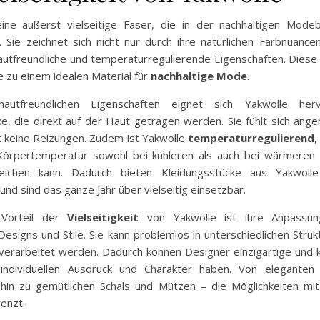
eine äußerst vielseitige Faser, die in der nachhaltigen Mod
. Sie zeichnet sich nicht nur durch ihre natürlichen Farbnuanc
hautfreundliche und temperaturregulierende Eigenschaften. Dies
 zu einem idealen Material für
nachhaltige Mode
.
autfreundlichen Eigenschaften eignet sich Yakwolle her
ke, die direkt auf der Haut getragen werden. Sie fühlt sich ang
t keine Reizungen. Zudem ist Yakwolle
temperaturregulierend
,
Körpertemperatur sowohl bei kühleren als auch bei wärmere
leichen kann. Dadurch bieten Kleidungsstücke aus Yakwoll
nd sind das ganze Jahr über vielseitig einsetzbar.
 Vorteil der
Vielseitigkeit
von Yakwolle ist ihre Anpassung
esigns und Stile. Sie kann problemlos in unterschiedlichen Stru
verarbeitet werden. Dadurch können Designer einzigartige und k
 individuellen Ausdruck und Charakter haben. Von eleganten
 hin zu gemütlichen Schals und Mützen – die Möglichkeiten mit
enzt.