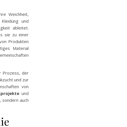
hre Weichheit,
r Kleidung und
keit ableitet.
s sie zu einer
 von Produkten
tiges Material
emeinschaften
er Prozess, der
akzucht und zur
enschaften von
kprojekte
und
n, sondern auch
ie