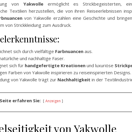
dung von
Yakwolle
ermöglicht es Strickbegeisterten, ein
che Textilien herzustellen, die von ihren Reiseerlebnissen inspi
rbnuancen
von Yakwolle erzählen eine Geschichte und bringen
rm von Strickkleidung zum Ausdruck.
elerkenntnisse:
chnet sich durch vielfältige
Farbnuancen
aus.
 natürliche und nachhaltige Faser.
gnet sich für
handgefertigte Kreationen
und luxuriöse
Strickp
igen Farben von Yakwolle inspirieren zu reiseinspirierten Designs.
dung von Yakwolle trägt zur
Nachhaltigkeit
in der Textilindustri
Seite erfahren Sie:
Anzeigen
elseitigkeit von Yakwolle