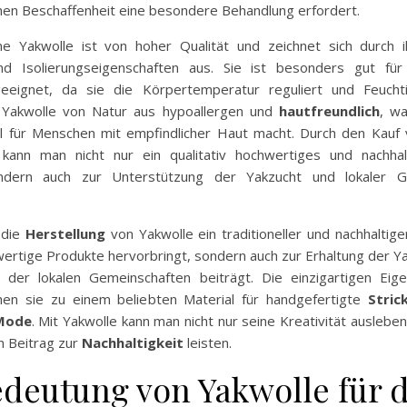
chen Beschaffenheit eine besondere Behandlung erfordert.
 Yakwolle ist von hoher Qualität und zeichnet sich durch i
und Isolierungseigenschaften aus. Sie ist besonders gut fü
eeignet, da sie die Körpertemperatur reguliert und Feuchtig
 Yakwolle von Natur aus hypoallergen und
hautfreundlich
, wa
l für Menschen mit empfindlicher Haut macht. Durch den Kauf
kann man nicht nur ein qualitativ hochwertiges und nachhal
ndern auch zur Unterstützung der Yakzucht und lokaler G
 die
Herstellung
von Yakwolle ein traditioneller und nachhaltig
wertige Produkte hervorbringt, sondern auch zur Erhaltung der Y
 der lokalen Gemeinschaften beiträgt. Die einzigartigen Eig
en sie zu einem beliebten Material für handgefertigte
Stric
 Mode
. Mit Yakwolle kann man nicht nur seine Kreativität auslebe
n Beitrag zur
Nachhaltigkeit
leisten.
edeutung von Yakwolle für d