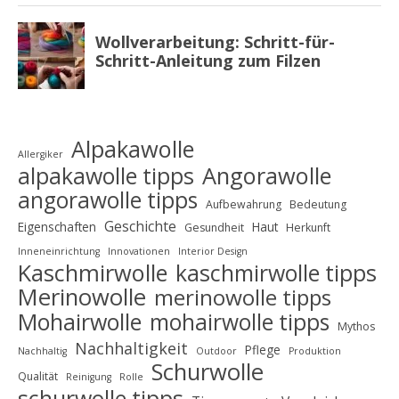
Alpakawolle
Allergiker
alpakawolle tipps
Angorawolle
angorawolle tipps
Aufbewahrung
Bedeutung
Geschichte
Eigenschaften
Haut
Gesundheit
Herkunft
Inneneinrichtung
Innovationen
Interior Design
Kaschmirwolle
kaschmirwolle tipps
Merinowolle
merinowolle tipps
Mohairwolle
mohairwolle tipps
Mythos
Nachhaltigkeit
Pflege
Nachhaltig
Outdoor
Produktion
Schurwolle
Qualität
Reinigung
Rolle
schurwolle tipps