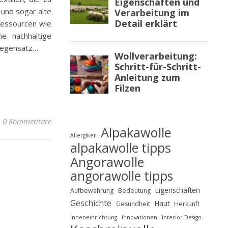
und sogar alte
Ressourcen wie
e nachhaltige
 Gegensatz…
0 Kommentare
Alpakawolle
Allergiker
alpakawolle tipps
Angorawolle
angorawolle tipps
Eigenschaften
Aufbewahrung
Bedeutung
Geschichte
Haut
Gesundheit
Herkunft
Inneneinrichtung
Innovationen
Interior Design