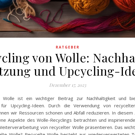
RATGEBER
cling von Wolle: Nachha
tzung und Upcycling-Id
Dezember 17, 2023
 Wolle ist ein wichtiger Beitrag zur Nachhaltigkeit und biet
n für Upcycling-Ideen. Durch die Verwendung von recycelt
önnen wir Ressourcen schonen und Abfall reduzieren. In diesem 
ene Aspekte des Wolle-Recyclings betrachten und inspirierende
eiterverarbeitung von recycelter Wolle präsentieren. Das wichti
elte Wolle? Recycelte Wolle besteht aus wiederverwerteten Tex