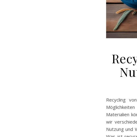
Recy
Nu
Recycling von
Möglichkeite
Materialien k
wir verschied
Nutzung und W
Was ist recyc