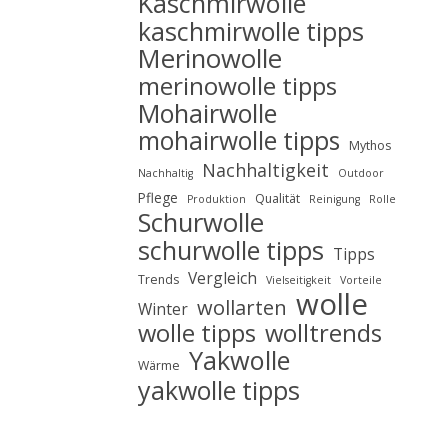
Kaschmirwolle
kaschmirwolle tipps
Merinowolle
merinowolle tipps
Mohairwolle
mohairwolle tipps
Mythos
Nachhaltigkeit
Nachhaltig
Outdoor
Pflege
Qualität
Produktion
Reinigung
Rolle
Schurwolle
schurwolle tipps
Tipps
Vergleich
Trends
Vielseitigkeit
Vorteile
wolle
wollarten
Winter
wolle tipps
wolltrends
Yakwolle
Wärme
yakwolle tipps