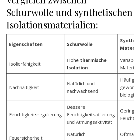
Schurwolle und synthetischen
Isolationsmaterialien:
Synthet
Eigenschaften
Schurwolle
Material
Hohe
thermische
Variabel,
Isolierfähigkeit
Isolation
Material
Häufig au
Natürlich und
Nachhaltigkeit
gewonnen
nachwachsend
biologis
Bessere
Geringer
Feuchtigkeitsregulierung
Feuchtigkeitsableitung
Feuchtigk
und Atmungsaktivität
Natürlich
Oftmals z
Feuersicherheit