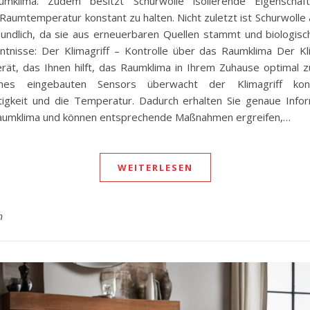
mklima. Zudem besitzt Schurwolle isolierende Eigenschaf
 Raumtemperatur konstant zu halten. Nicht zuletzt ist Schurwolle 
undlich, da sie aus erneuerbaren Quellen stammt und biologisch
ntnisse: Der Klimagriff – Kontrolle über das Raumklima Der Kli
rät, das Ihnen hilft, das Raumklima in Ihrem Zuhause optimal zu
nes eingebauten Sensors überwacht der Klimagriff konti
tigkeit und die Temperatur. Dadurch erhalten Sie genaue Info
Raumklima und können entsprechende Maßnahmen ergreifen,…
WEITERLESEN
n