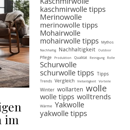
Kaschmirwolle
kaschmirwolle tipps
Merinowolle
merinowolle tipps
Mohairwolle
mohairwolle tipps
Mythos
Nachhaltigkeit
Nachhaltig
Outdoor
Pflege
Qualität
Produktion
Reinigung
Rolle
Schurwolle
schurwolle tipps
Tipps
Vergleich
Trends
Vielseitigkeit
Vorteile
wolle
wollarten
Winter
wolle tipps
wolltrends
igen
Yakwolle
Wärme
yakwolle tipps
n im