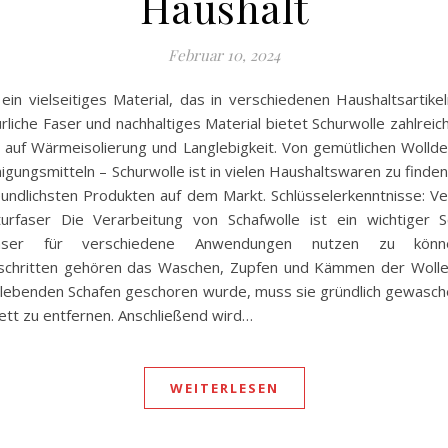
Haushalt
Februar 10, 2024
 ein vielseitiges Material, das in verschiedenen Haushaltsarti
ürliche Faser und nachhaltiges Material bietet Schurwolle zahlreic
 auf Wärmeisolierung und Langlebigkeit. Von gemütlichen Wollde
nigungsmitteln – Schurwolle ist in vielen Haushaltswaren zu finde
undlichsten Produkten auf dem Markt. Schlüsselerkenntnisse: Ve
turfaser Die Verarbeitung von Schafwolle ist ein wichtiger S
 Faser für verschiedene Anwendungen nutzen zu kön
schritten gehören das Waschen, Zupfen und Kämmen der Woll
 lebenden Schafen geschoren wurde, muss sie gründlich gewasc
ett zu entfernen. Anschließend wird…
WEITERLESEN