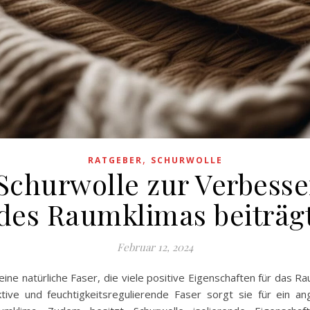
,
RATGEBER
SCHURWOLLE
Schurwolle zur Verbess
des Raumklimas beiträg
Februar 12, 2024
 eine natürliche Faser, die viele positive Eigenschaften für das Ra
tive und feuchtigkeitsregulierende Faser sorgt sie für ein 