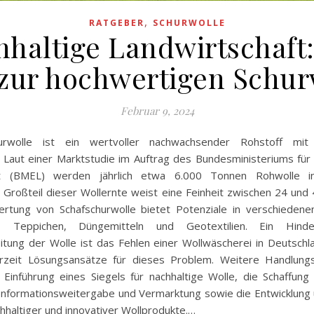
,
RATGEBER
SCHURWOLLE
haltige Landwirtschaft
zur hochwertigen Schur
Februar 9, 2024
urwolle ist ein wertvoller nachwachsender Rohstoff mit
. Laut einer Marktstudie im Auftrag des Bundesministeriums für
ft (BMEL) werden jährlich etwa 6.000 Tonnen Rohwolle i
n Großteil dieser Wollernte weist eine Feinheit zwischen 24 un
ertung von Schafschurwolle bietet Potenziale in verschieden
ien, Teppichen, Düngemitteln und Geotextilien. Ein Hind
itung der Wolle ist das Fehlen einer Wollwäscherei in Deutsch
erzeit Lösungsansätze für dieses Problem. Weitere Handlung
 Einführung eines Siegels für nachhaltige Wolle, die Schaffung 
 Informationsweitergabe und Vermarktung sowie die Entwicklung 
chhaltiger und innovativer Wollprodukte.…