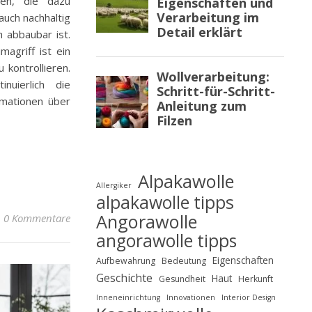
ten, die dazu
auch nachhaltig
 abbaubar ist.
magriff ist ein
 kontrollieren.
nuierlich die
rmationen über
Alpakawolle
Allergiker
alpakawolle tipps
Angorawolle
0 Kommentare
angorawolle tipps
Eigenschaften
Aufbewahrung
Bedeutung
Geschichte
Haut
Gesundheit
Herkunft
Inneneinrichtung
Innovationen
Interior Design