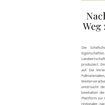
Nach
Weg 
Die Schafsch
Eigenschaften
Landwirtscha
produziert. Ei
auf. Die Verw
Füllmaterial
Weiterverarbe
untersucht d
beinhalten die
Plattform zur
regionaler, na