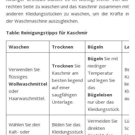
rechten Seite zu waschen und das Kaschmir zusammen mit
anderen Kleidungsstücken zu waschen, um die Kräfte in
der Waschmaschine auszugleichen.
Table: Reinigungstipps für Kaschmir
Waschen
Trocknen
Bügeln
Lage
Bügeln
Sie mit
Trocknen
Sie
niedriger
Verwenden Sie
Bewa
Kaschmir am
Temperatur
flüssiges
Kasc
besten liegend
und legen Sie
Wollwaschmittel
liege
auf einer
das
oder
Klei
saugfähigen
Bügeleisen
Haarwaschmittel.
auf.
Unterlage.
nur über das
Kleidungsstück.
Vermeiden Sie
Lüfte
Wählen Sie den
Bilden Sie das
direkten
Schr
Kalt- oder
Kleidungsstück