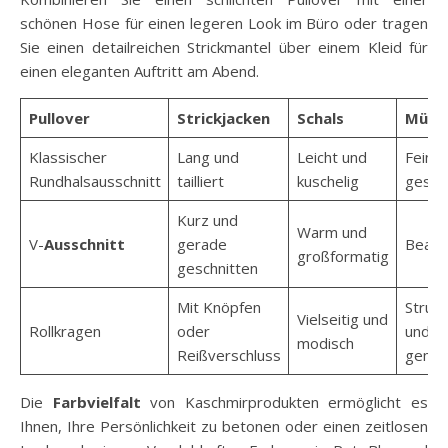
schönen Hose für einen legeren Look im Büro oder tragen
Sie einen detailreichen Strickmantel über einem Kleid für
einen eleganten Auftritt am Abend.
Pullover
Strickjacken
Schals
Mütz
Klassischer
Lang und
Leicht und
Fein
Rundhalsausschnitt
tailliert
kuschelig
gestri
Kurz und
Warm und
V-
Ausschnitt
gerade
Beanie
großformatig
geschnitten
Mit Knöpfen
Strukt
Vielseitig und
Rollkragen
oder
und
modisch
Reißverschluss
gemus
Die
Farbvielfalt
von Kaschmirprodukten ermöglicht es
Ihnen, Ihre Persönlichkeit zu betonen oder einen zeitlosen