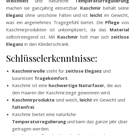
Weichheit
und natürliche
Temperaturregulierung
machen sie ganzjährig einsetzbar.
Kaschmir
behält seine
Eleganz
ohne unschöne Falten und ist
leicht
im Gewicht,
was ein angenehmes Tragegefühl bietet. Die
Pflege
von
Kaschmirprodukten ist unkompliziert, da das
Material
selbstreinigend ist. Mit
Kaschmir
holt man sich
zeitlose
Eleganz
in den Kleiderschrank.
Schlüsselerkenntnisse:
Kaschmirwolle
steht für
zeitlose Eleganz
und
luxuriösen
Tragekomfort
.
Kaschmir ist eine
hochwertige Naturfaser
, die aus
den Haaren der Kaschmirziege gewonnen wird.
Kaschmirprodukte
sind weich,
leicht
im Gewicht und
faltenfrei
.
Kaschmir bietet eine natürliche
Temperaturregulierung
und kann das ganze Jahr über
getragen werden.