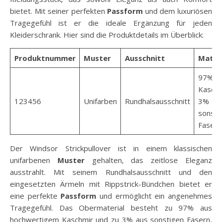
bietet. Mit seiner perfekten
Passform
und dem luxuriösen
Tragegefühl ist er die ideale Ergänzung für jeden
Kleiderschrank. Hier sind die Produktdetails im Überblick:
Produktnummer
Muster
Ausschnitt
Materi
97%
Kaschm
123456
Unifarben
Rundhalsausschnitt
3%
sonsti
Fasern
Der Windsor Strickpullover ist in einem klassischen
unifarbenen
Muster
gehalten, das zeitlose Eleganz
ausstrahlt. Mit seinem Rundhalsausschnitt und den
eingesetzten Ärmeln mit Rippstrick-Bündchen bietet er
eine perfekte
Passform
und ermöglicht ein angenehmes
Tragegefühl. Das Obermaterial besteht zu 97% aus
hochwertigem Kaschmir und zu 3% aus sonstigen Fasern,