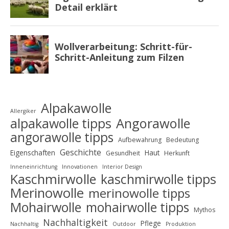
Alpakawolle
Allergiker
alpakawolle tipps
Angorawolle
angorawolle tipps
Aufbewahrung
Bedeutung
Geschichte
Eigenschaften
Haut
Gesundheit
Herkunft
Inneneinrichtung
Innovationen
Interior Design
Kaschmirwolle
kaschmirwolle tipps
Merinowolle
merinowolle tipps
Mohairwolle
mohairwolle tipps
Mythos
Nachhaltigkeit
Pflege
Nachhaltig
Outdoor
Produktion