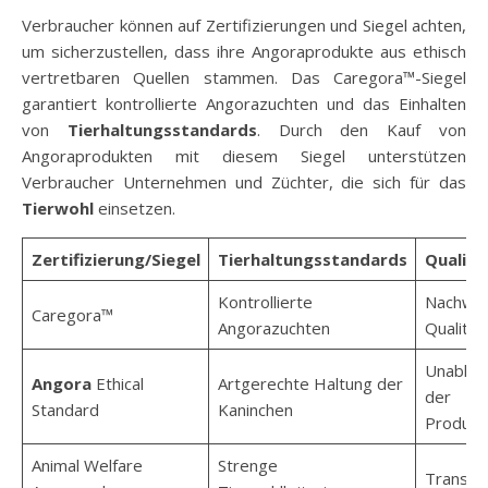
Verbraucher können auf Zertifizierungen und Siegel achten,
um sicherzustellen, dass ihre Angoraprodukte aus ethisch
vertretbaren Quellen stammen. Das Caregora™-Siegel
garantiert kontrollierte Angorazuchten und das Einhalten
von
Tierhaltungsstandards
. Durch den Kauf von
Angoraprodukten mit diesem Siegel unterstützen
Verbraucher Unternehmen und Züchter, die sich für das
Tierwohl
einsetzen.
Zertifizierung/Siegel
Tierhaltungsstandards
Qualitä
Kontrollierte
Nachwei
Caregora™
Angorazuchten
Qualität
Unabhän
Angora
Ethical
Artgerechte Haltung der
der
Standard
Kaninchen
Produkt
Animal Welfare
Strenge
Transpa