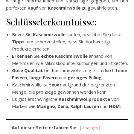
wichtige Informationen und Ratschläge gegeben, um den
perfekten
Kauf
von
Kaschmirwolle
zu gewährleisten.
Schlüsselerkenntnisse:
Bevor Sie
Kaschmirwolle
kaufen, beachten Sie diese
Tipps
, um sicherzustellen, dass Sie hochwertige
Produkte erhalten.
Erkennen
Sie
echte Kaschmirwolle
anhand von
Merkmalen wie Mikroskopuntersuchungen und Etiketten.
Gute Qualität
bei Kaschmirwolle zeigt sich durch
feine
Fasern
,
lange Fasern
und
geringes Pilling
.
Kaschmirwolle ist
teuer
aufgrund der begrenzten
Menge, die pro Ziege gewonnen werden kann.
Es gibt erschwingliche
Kaschmirwollprodukte
von
Marken wie
Mangno
,
Zara
,
Ralph Lauren
und
H&M
.
Auf dieser Seite erfahren Sie:
Anzeigen