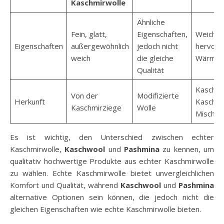
Kaschmirwolle
Ähnliche
Fein, glatt,
Eigenschaften,
Weich, l
Eigenschaften
außergewöhnlich
jedoch nicht
hervorr
weich
die gleiche
Wärmeei
Qualität
Kaschmi
Von der
Modifizierte
Herkunft
Kaschmi
Kaschmirziege
Wolle
Mischun
Es ist wichtig, den Unterschied zwischen echter
Kaschmirwolle,
Kaschwool
und
Pashmina
zu kennen, um
qualitativ hochwertige Produkte aus echter Kaschmirwolle
zu wählen. Echte Kaschmirwolle bietet unvergleichlichen
Komfort und Qualität, während
Kaschwool
und
Pashmina
alternative Optionen sein können, die jedoch nicht die
gleichen Eigenschaften wie echte Kaschmirwolle bieten.