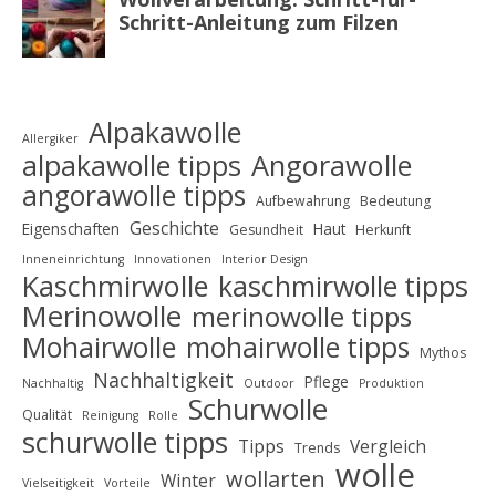
Alpakawolle
Allergiker
alpakawolle tipps
Angorawolle
angorawolle tipps
Aufbewahrung
Bedeutung
Geschichte
Eigenschaften
Haut
Gesundheit
Herkunft
Inneneinrichtung
Innovationen
Interior Design
Kaschmirwolle
kaschmirwolle tipps
Merinowolle
merinowolle tipps
Mohairwolle
mohairwolle tipps
Mythos
Nachhaltigkeit
Pflege
Nachhaltig
Outdoor
Produktion
Schurwolle
Qualität
Reinigung
Rolle
schurwolle tipps
Tipps
Vergleich
Trends
wolle
wollarten
Winter
Vielseitigkeit
Vorteile