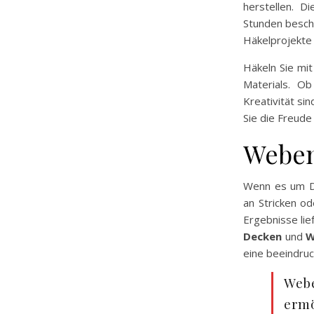
herstellen. D
Stunden besche
Häkelprojekte 
Häkeln Sie mit
Materials. O
Kreativität si
Sie die Freud
Weben
Wenn es um DI
an Stricken o
Ergebnisse lie
Decken
und
W
eine beeindruc
Webe
ermö