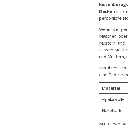
Kissenbezüg
Decken
für kü
persönliche No
Wenn Sie ger
Maschen oder
Mustern und T
Lassen Sie Ih
und Mustern, u
Um Ihnen ein B
eine Tabelle m
Material
Alpakawolle
Häkelnadel
Mit dieser An