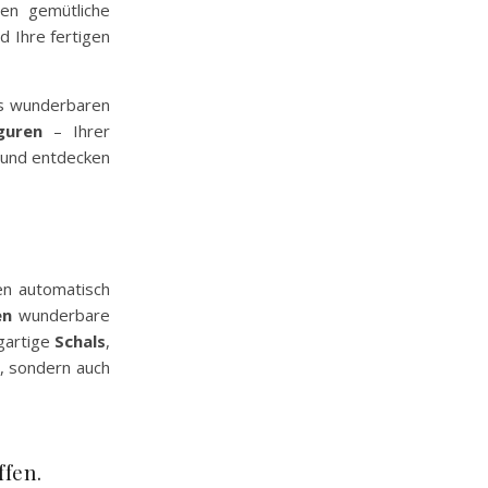
nen gemütliche
d Ihre fertigen
ses wunderbaren
guren
– Ihrer
s und entdecken
en automatisch
en
wunderbare
igartige
Schals
,
d, sondern auch
fen.