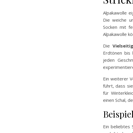
Alpakawolle e
Die weiche u
Socken mit fe
Alpakawolle kö
Die
Vielseiti
Erdtönen bis 
jeden Geschm
experimentiere
Ein weiterer V
führt, dass s
für Winterkle
einen Schal, d
Beispie
Ein beliebtes 