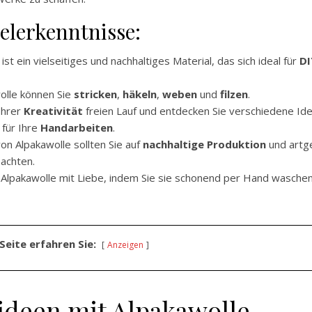
elerkenntnisse:
ist ein vielseitiges und nachhaltiges Material, das sich ideal für
DI
olle können Sie
stricken
,
häkeln
,
weben
und
filzen
.
Ihrer
Kreativität
freien Lauf und entdecken Sie verschiedene Id
 für Ihre
Handarbeiten
.
on Alpakawolle sollten Sie auf
nachhaltige Produktion
und artg
 achten.
 Alpakawolle mit Liebe, indem Sie sie schonend per Hand wasche
Seite erfahren Sie:
Anzeigen
kideen mit Alpakawolle