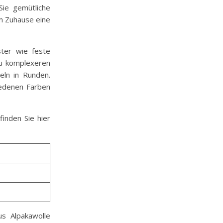
ie gemütliche
em Zuhause eine
ter wie feste
u komplexeren
eln in Runden.
iedenen Farben
finden Sie hier
us Alpakawolle