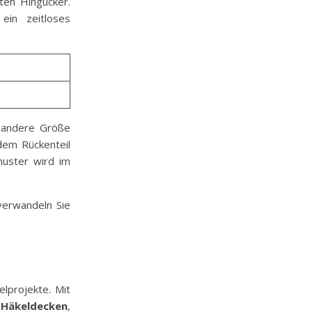
ten Hingucker.
 ein zeitloses
e andere Größe
dem Rückenteil
muster wird im
verwandeln Sie
elprojekte. Mit
e
Häkeldecken
,