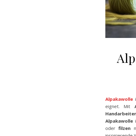
Alp
Alpakawolle
i
eignet. Mit
Handarbeite
Alpakawolle
i
oder
filzen
mö
inspirierende 