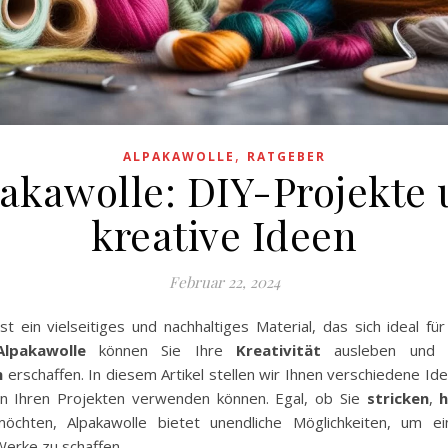
,
ALPAKAWOLLE
RATGEBER
akawolle: DIY-Projekte
kreative Ideen
Februar 22, 2024
st ein vielseitiges und nachhaltiges Material, das sich ideal fü
Alpakawolle
können Sie Ihre
Kreativität
ausleben und 
n
erschaffen. In diesem Artikel stellen wir Ihnen verschiedene Ide
n Ihren Projekten verwenden können. Egal, ob Sie
stricken
,
h
chten, Alpakawolle bietet unendliche Möglichkeiten, um ei
Werke zu schaffen.