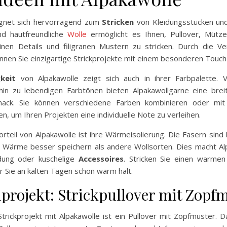
ignet sich hervorragend zum
Stricken
von Kleidungsstücken u
nd hautfreundliche
Wolle
ermöglicht es Ihnen, Pullover, Mütz
inen Details und filigranen Mustern zu stricken. Durch die 
nnen Sie einzigartige Strickprojekte mit einem besonderen Touch 
gkeit
von Alpakawolle zeigt sich auch in ihrer Farbpalette. V
hin zu lebendigen Farbtönen bieten Alpakawollgarne eine brei
ack. Sie können verschiedene Farben kombinieren oder mit 
n, um Ihren Projekten eine individuelle Note zu verleihen.
orteil von Alpakawolle ist ihre Wärmeisolierung. Die Fasern sind
ie Wärme besser speichern als andere Wollsorten. Dies macht Alp
idung oder kuschelige
Accessoires
. Stricken Sie einen warmen
er Sie an kalten Tagen schön warm hält.
lprojekt: Strickpullover mit Zopf
Strickprojekt mit Alpakawolle ist ein Pullover mit Zopfmuster.