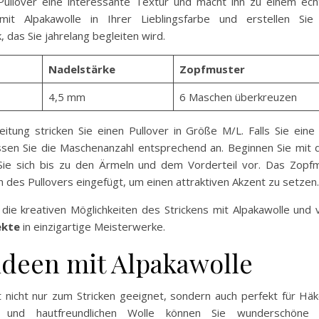
Pullover eine interessante Textur und macht ihn zu einem ech
mit Alpakawolle in Ihrer Lieblingsfarbe und erstellen Sie
, das Sie jahrelang begleiten wird.
Nadelstärke
Zopfmuster
4,5 mm
6 Maschen überkreuzen
leitung stricken Sie einen Pullover in Größe M/L. Falls Sie ein
sen Sie die Maschenanzahl entsprechend an. Beginnen Sie mit 
Sie sich bis zu den Ärmeln und dem Vorderteil vor. Das Zopf
 des Pullovers eingefügt, um einen attraktiven Akzent zu setzen.
 die kreativen Möglichkeiten des Strickens mit Alpakawolle und 
ekte
in einzigartige Meisterwerke.
ideen mit Alpakawolle
t nicht nur zum Stricken geeignet, sondern auch perfekt für Häk
 und hautfreundlichen Wolle können Sie wunderschön