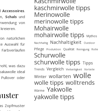
Kaschmirwolle
kaschmirwolle tipps
nd
Accessoires
.
Merinowolle
en,
Schals
und
merinowolle tipps
Verwendung von
Mohairwolle
kreieren.
mohairwolle tipps
Mythos
on natürlichen
Nachhaltigkeit
Nachhaltig
Outdoor
te Auswahl für
Pflege
Qualität
Produktion
Reinigung
Rolle
Farbverläufen
Schurwolle
schurwolle tipps
Tipps
 hohl, was dazu
Vergleich
Trends
Vielseitigkeit
Vorteile
akawolle ideal
wolle
wollarten
Winter
 Pullover oder
wolle tipps
wolltrends
Yakwolle
Wärme
muster
yakwolle tipps
 Das Zopfmuster