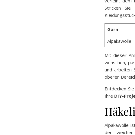
verleiht dem 
Stricken Sie 
Kleidungsstück
Garn
Alpakawolle
Mit dieser An
wünschen, pas
und arbeiten 
oberen Bereich
Entdecken Sie
Ihre
DIY-Proj
Häkel
Alpakawolle is
der weichen