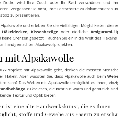
ie Decke wird Ihre Couch oder Ihr Bett verschönern und Ih
ren. Vergessen Sie nicht, Ihre Fortschritte zu dokumentieren un
stolz zu präsentieren.
 Alpakawolle und erleben Sie die vielfältigen Möglichkeiten die
b
Häkeldecken
,
Kissenbezüge
oder niedliche
Amigurumi-Fi
nd keine Grenzen gesetzt. Tauchen Sie ein in die Welt des Häkeln
e an handgemachten Alpakawollprojekten.
 mit Alpakawolle
Y-Projekte mit Alpakawolle geht, denken die meisten Mensch
der Häkeln. Aber wussten Sie, dass Alpakawolle auch beim
Web
fern kann? Das Weben mit Alpakawolle ermöglicht es Ihnen, einz
andbehänge
zu kreieren, die nicht nur warm und gemütlich sin
kende Textur und Optik bieten.
n ist eine alte Handwerkskunst, die es Ihnen
glicht, Stoffe und Gewebe aus Fasern zu erschaf