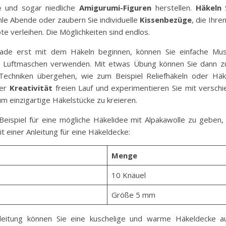
e
und sogar niedliche
Amigurumi-Figuren
herstellen.
Häkeln
S
hle Abende oder zaubern Sie individuelle
Kissenbezüge
, die Ihr
te verleihen. Die Möglichkeiten sind endlos.
ade erst mit dem Häkeln beginnen, können Sie einfache Mus
 Luftmaschen verwenden. Mit etwas Übung können Sie dann z
echniken übergehen, wie zum Beispiel Reliefhäkeln oder Häk
rer
Kreativität
freien Lauf und experimentieren Sie mit versch
m einzigartige Häkelstücke zu kreieren.
eispiel für eine mögliche Häkelidee mit Alpakawolle zu geben, 
it einer Anleitung für eine Häkeldecke:
Menge
10 Knäuel
Größe 5 mm
leitung können Sie eine kuschelige und warme Häkeldecke a