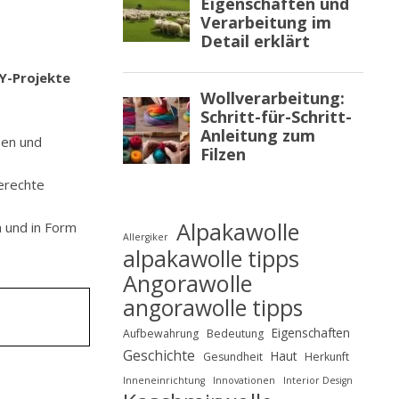
Y-Projekte
een und
erechte
Alpakawolle
n und in Form
Allergiker
alpakawolle tipps
Angorawolle
angorawolle tipps
Eigenschaften
Aufbewahrung
Bedeutung
Geschichte
Haut
Gesundheit
Herkunft
Inneneinrichtung
Innovationen
Interior Design