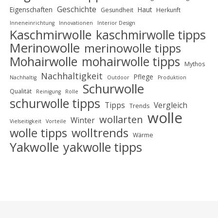
Geschichte
Eigenschaften
Haut
Gesundheit
Herkunft
Inneneinrichtung
Innovationen
Interior Design
Kaschmirwolle
kaschmirwolle tipps
Merinowolle
merinowolle tipps
Mohairwolle
mohairwolle tipps
Mythos
Nachhaltigkeit
Pflege
Nachhaltig
Outdoor
Produktion
Schurwolle
Qualität
Reinigung
Rolle
schurwolle tipps
Tipps
Vergleich
Trends
wolle
wollarten
Winter
Vielseitigkeit
Vorteile
wolle tipps
wolltrends
Wärme
Yakwolle
yakwolle tipps