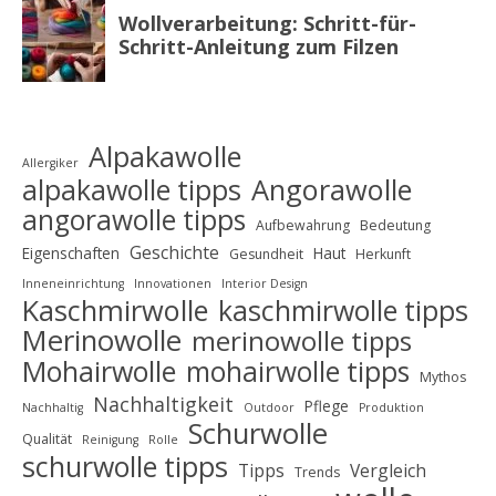
Alpakawolle
Allergiker
alpakawolle tipps
Angorawolle
angorawolle tipps
Aufbewahrung
Bedeutung
Geschichte
Eigenschaften
Haut
Gesundheit
Herkunft
Inneneinrichtung
Innovationen
Interior Design
Kaschmirwolle
kaschmirwolle tipps
Merinowolle
merinowolle tipps
Mohairwolle
mohairwolle tipps
Mythos
Nachhaltigkeit
Pflege
Nachhaltig
Outdoor
Produktion
Schurwolle
Qualität
Reinigung
Rolle
schurwolle tipps
Tipps
Vergleich
Trends