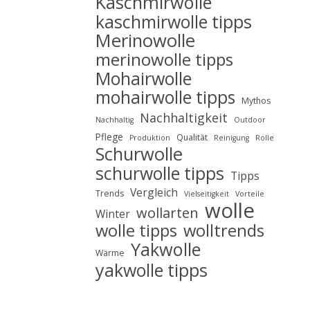
Kaschmirwolle
kaschmirwolle tipps
Merinowolle
merinowolle tipps
Mohairwolle
mohairwolle tipps
Mythos
Nachhaltigkeit
Nachhaltig
Outdoor
Pflege
Qualität
Produktion
Reinigung
Rolle
Schurwolle
schurwolle tipps
Tipps
Vergleich
Trends
Vielseitigkeit
Vorteile
wolle
wollarten
Winter
wolle tipps
wolltrends
Yakwolle
Wärme
yakwolle tipps