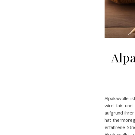
Alpa
Alpakawolle is
wird fair und
aufgrund ihrer
hat thermoregu
erfahrene Str
Alpakawolle z