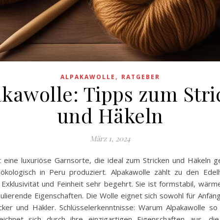
,
ALPAKAWOLLE
RATGEBER
kawolle: Tipps zum Str
und Häkeln
März 1, 2024
t eine luxuriöse Garnsorte, die ideal zum Stricken und Häkeln ge
 ökologisch in Peru produziert. Alpakawolle zählt zu den Edel
 Exklusivität und Feinheit sehr begehrt. Sie ist formstabil, wärm
lierende Eigenschaften. Die Wolle eignet sich sowohl für Anfäng
icker und Häkler. Schlüsselerkenntnisse: Warum Alpakawolle so
eichnet sich durch ihre einzigartigen Eigenschaften aus, di