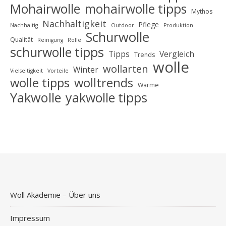
Mohairwolle
mohairwolle tipps
Mythos
Nachhaltigkeit
Pflege
Nachhaltig
Outdoor
Produktion
Schurwolle
Qualität
Reinigung
Rolle
schurwolle tipps
Tipps
Vergleich
Trends
wolle
wollarten
Winter
Vielseitigkeit
Vorteile
wolle tipps
wolltrends
Wärme
Yakwolle
yakwolle tipps
Woll Akademie – Über uns
Impressum