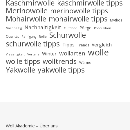
Kaschmirwolle
kaschmirwolle tipps
Merinowolle
merinowolle tipps
Mohairwolle
mohairwolle tipps
Mythos
Nachhaltigkeit
Pflege
Nachhaltig
Outdoor
Produktion
Schurwolle
Qualität
Reinigung
Rolle
schurwolle tipps
Tipps
Vergleich
Trends
wolle
wollarten
Winter
Vielseitigkeit
Vorteile
wolle tipps
wolltrends
Wärme
Yakwolle
yakwolle tipps
Woll Akademie – Über uns