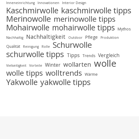
Inneneinrichtung
Innovationen
Interior Design
Kaschmirwolle
kaschmirwolle tipps
Merinowolle
merinowolle tipps
Mohairwolle
mohairwolle tipps
Mythos
Nachhaltigkeit
Pflege
Nachhaltig
Outdoor
Produktion
Schurwolle
Qualität
Reinigung
Rolle
schurwolle tipps
Tipps
Vergleich
Trends
wolle
wollarten
Winter
Vielseitigkeit
Vorteile
wolle tipps
wolltrends
Wärme
Yakwolle
yakwolle tipps