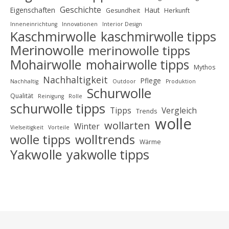
Geschichte
Eigenschaften
Haut
Gesundheit
Herkunft
Inneneinrichtung
Innovationen
Interior Design
Kaschmirwolle
kaschmirwolle tipps
Merinowolle
merinowolle tipps
Mohairwolle
mohairwolle tipps
Mythos
Nachhaltigkeit
Pflege
Nachhaltig
Outdoor
Produktion
Schurwolle
Qualität
Reinigung
Rolle
schurwolle tipps
Tipps
Vergleich
Trends
wolle
wollarten
Winter
Vielseitigkeit
Vorteile
wolle tipps
wolltrends
Wärme
Yakwolle
yakwolle tipps