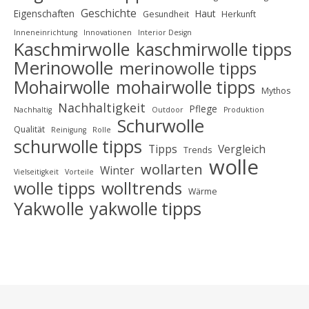
Geschichte
Eigenschaften
Haut
Gesundheit
Herkunft
Inneneinrichtung
Innovationen
Interior Design
Kaschmirwolle
kaschmirwolle tipps
Merinowolle
merinowolle tipps
Mohairwolle
mohairwolle tipps
Mythos
Nachhaltigkeit
Pflege
Nachhaltig
Outdoor
Produktion
Schurwolle
Qualität
Reinigung
Rolle
schurwolle tipps
Tipps
Vergleich
Trends
wolle
wollarten
Winter
Vielseitigkeit
Vorteile
wolle tipps
wolltrends
Wärme
Yakwolle
yakwolle tipps