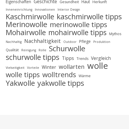
Geschichte
Eigenschaften
Haut
Gesundheit
Herkunft
Inneneinrichtung
Innovationen
Interior Design
Kaschmirwolle
kaschmirwolle tipps
Merinowolle
merinowolle tipps
Mohairwolle
mohairwolle tipps
Mythos
Nachhaltigkeit
Pflege
Nachhaltig
Outdoor
Produktion
Schurwolle
Qualität
Reinigung
Rolle
schurwolle tipps
Tipps
Vergleich
Trends
wolle
wollarten
Winter
Vielseitigkeit
Vorteile
wolle tipps
wolltrends
Wärme
Yakwolle
yakwolle tipps