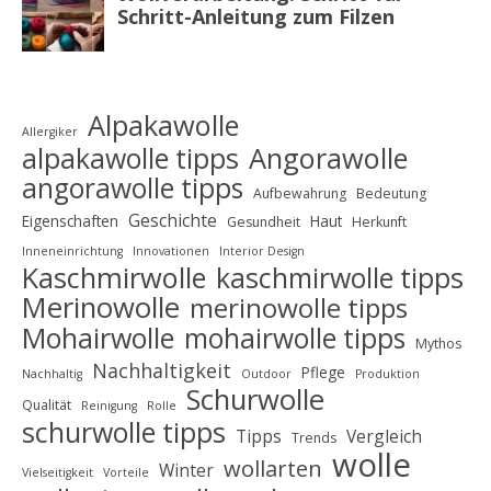
Alpakawolle
Allergiker
alpakawolle tipps
Angorawolle
angorawolle tipps
Aufbewahrung
Bedeutung
Geschichte
Eigenschaften
Haut
Gesundheit
Herkunft
Inneneinrichtung
Innovationen
Interior Design
Kaschmirwolle
kaschmirwolle tipps
Merinowolle
merinowolle tipps
Mohairwolle
mohairwolle tipps
Mythos
Nachhaltigkeit
Pflege
Nachhaltig
Outdoor
Produktion
Schurwolle
Qualität
Reinigung
Rolle
schurwolle tipps
Tipps
Vergleich
Trends
wolle
wollarten
Winter
Vielseitigkeit
Vorteile